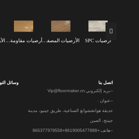
أرضيات SPC
الأرضيات المصفحة
أرضيات مقاومة للماء
اتصل بنا
وسائل التو
بريد إلكتروني:
Vip@floormaker.cn
عنوان :
حديقة هوانغتشوانغ الصناعية، طريق جينيو، مدينة
جيننج، الصين
هاتف:
+865377978558+8619005477888