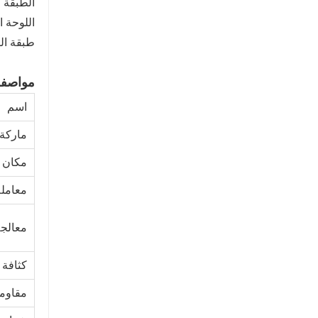
الطبقة 
4MM IDOOR SPC Flooring
اللوحة الأ
اتصل الآن
طبقة الت
مواصفة
اسم
ماركة
مكان ا
معامل
معالج
كثافة
مقاومة