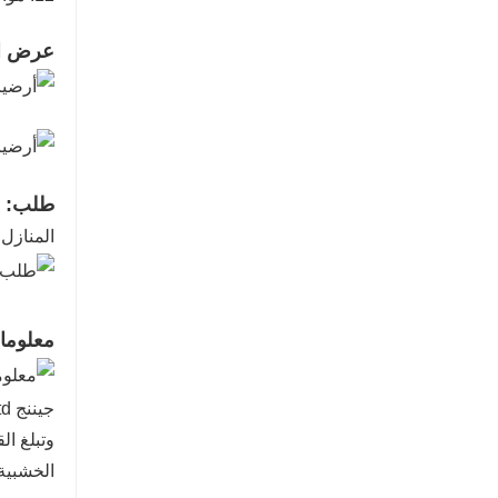
عرض ال
طلب:
المنازل
معلوما