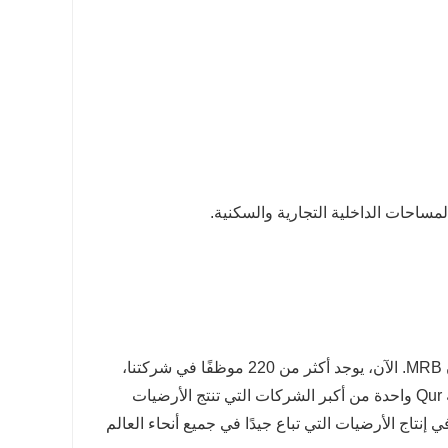
ساحات الداخلية التجارية والسكنية.
جيننج Floormaker Home Co.,Ltd. تأسست في عام 2009 باستثمار 30 مليون MRB. الآن، يوجد أكثر من 220 موظفًا في شركتنا،
وتبلغ القيمة الإجمالية لإنتاجنا السنوي أكثر من 80 مليون يوان صيني. تعد شركة Qur واحدة من أكبر الشركات التي تنتج الأرضيات
صصون في إنتاج الأرضيات التي تباع جيدًا في جميع أنحاء العالم