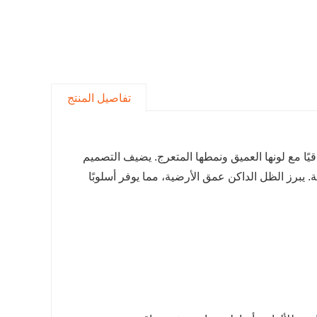
تفاصيل المنتج
HDF Dark Herringbone La مظهرًا أنيقًا وراقيًا مع لونها العميق ونمطها المتعرج. يضيف التصميم
إلى أي غرفة. يبرز الظل الداكن عمق الأرضية، مما يوفر أسلوبًا