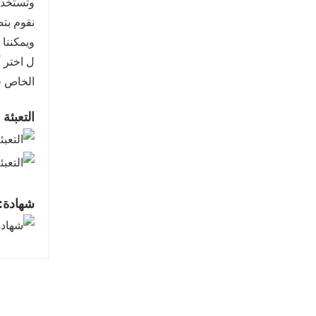
وتستخدم
ويمكننا 
ل اختر أ
الخاص ف
التعبئة
شهادة: