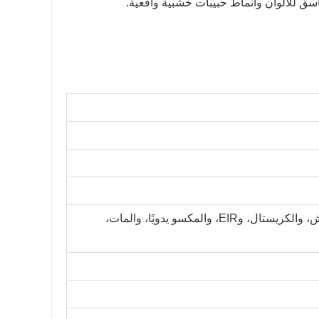
سق للألوان وأنماط حبيبات خشبية واقعية.
أكثر من 20 نوعًا من الأسطح، مثل المنقوش، والكريستال، وEIR، والمكسو يدويًا، والمات،