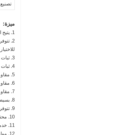
تصنيع 
ميزة:
1. يتيح النظام المتشابك للألواح أن تتلاءم معًا بسهولة، مما يلغي الحاجة إلى المواد اللاصقة أو المسامير.
للاختيار 
3. ثبات اللون استثنائي ومقاومة قوية للأشعة فوق البنفسجية.
4. ثبات عالي، مقاوم للتشوه، ومناسب للاستخدام مع التدفئة الأرضية.
5. مقاومة ممتازة للرطوبة، مما يقلل من خطر التشوه الناجم عن الرطوبة.
6. مقاومة للتلوث، ومثبطات الحرائق، ومقاومة للهب.
7. مقاومة ممتازة للبقع، مما يجعلها سهلة التنظيف.
8. بسيطة التركيب والصيانة، ومناسبة لمجموعة واسعة من التطبيقات.
9. تتوفر مجموعة متنوعة من الأقفال والأخاديد والطبقات السطحية.
10. محتوى منخفض من الفورمالديهايد، مما يضمن الحد الأدنى من التأثير على صحة الإنسان.
11. خدمات OEM مجانية، بما في ذلك تصميمات الصناديق المخصصة والشعارات وتخصيص نمط الألواح الفولاذية للعملاء.
12. مواصفات المنتج متعددة لتلبية احتياجات معظم العملاء.