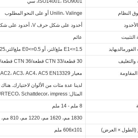
ISO14001، ISO9001، سي
وق النظام
Unilin، Valinge أو على النحو المطلوب
لأخدود
أخدود على شكل حرف V، أخدود على شكل حرف T
التثبيت
عائم
الفورمالديهايد
E1<=1.5 ملغ/لتر، أو E0<=0.5 ملغ/لتر،ENF<0.025 ملغ/لتر
ة والتغليف
30 قطعة/CTN 33 قطعة/CTN 36 قطعة/CTN
 المقاومة
معيار AC1، AC2، AC3، AC4، AC5 EN13329
لدينا عدة مئات من الألوان لاختيارك. هناك
المثال: Lamigraf، IP InterPrint، SURTECO، Schattdecor، impress وما إلى ذلك.
8 ملم - 14 ملم
1830 مم، 1620 مم، 1220 مم، 810 مم، 610 مم
(الطول × العرض)
606x101 ملم