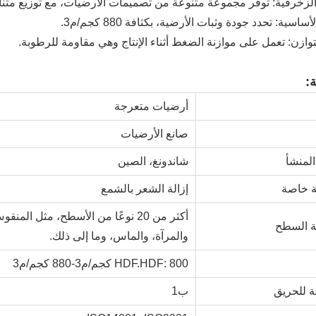
الزخرفية: توفر مجموعة متنوعة من تصميمات الأرضيات، مع توزيع متنا
ساسية: تحدد جودة وثبات الأرضية، بكثافة 880 كجم/م3.
وازن: تعمل على موازنة الضغط أثناء الإنتاج وهي مقاومة للرطوبة.
:
أرضيات متعرجة
صانع الأرضيات
لمنشأ
شاندونغ، الصين
ة خاصة
إزالة الشعر بالشمع
ة السطح
والمرآة، والماس، وما إلى ذلك.
HDF.HDF: 800 كجم/م3-880 كجم/م3
 للحريق
ب1