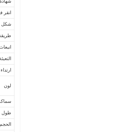
شهادة
انقر ف
شكل ا
طريقة 
انبعاث 
التعبئ
ارتداء
لون
سماكة
طول
الحجم 