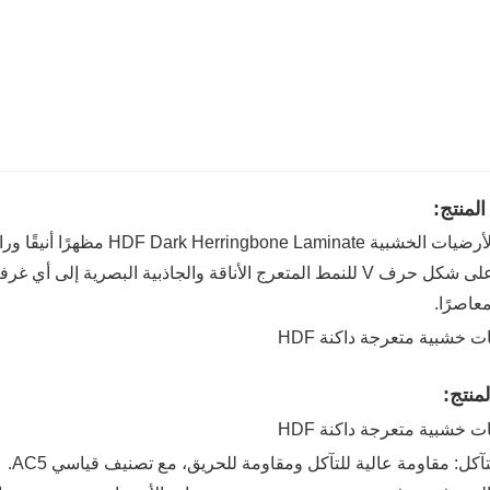
لمنتج:
تضفي الأرضيات الخشبية minate
المميز على شكل حرف V للنمط المتعرج الأناقة والجاذبية البصرية 
معاصرًا.
منتج:
آكل: مقاومة عالية للتآكل ومقاومة للحريق، مع تصنيف قياسي AC5.