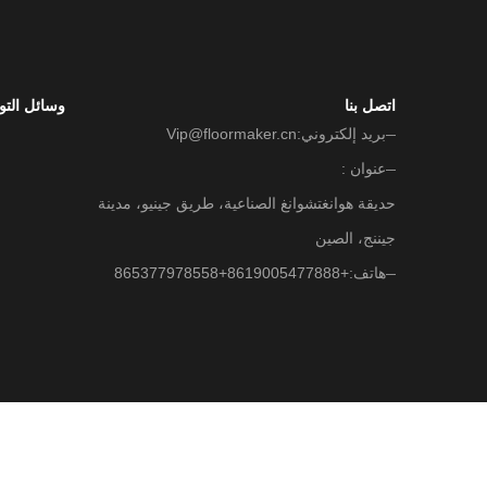
اتصل بنا
وسائل التو
بريد إلكتروني:
Vip@floormaker.cn
عنوان :
حديقة هوانغتشوانغ الصناعية، طريق جينيو، مدينة
جيننج، الصين
هاتف:
+865377978558+8619005477888
Copyright © 2024-2025 