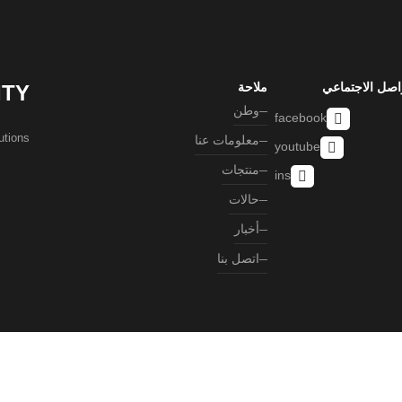
اصل الاجتماعي
ملاحة
ITY
وطن
facebook
ons. ”
معلومات عنا
youtube
منتجات
ins
حالات
أخبار
اتصل بنا
شركة جيننج فلوميكر هوم المحدودة
الدعم الفني: Huazhicloud
Index