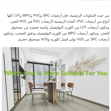
من حيث المكونات الرئيسية، فإن أرضيات SPC وPVC وWPC وLVT كلها
أنواع من أرضيات PVC. المادة الرئيسية لأرضيات PVC هي PVC النقي،
وتتكون أرضيات LVT من كلوريد البوليفينيل وكمية صغيرة من مسحوق
الحجر، وتتكون أرضيات WPC من كلوريد البوليفينيل ودقيق الخشب، وتتكون
أرضيات SPC من 25% بولي فينيل كلوريد و75% مسحوق حجري.