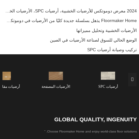
2024 معرض دوموتكس للأرضيات الخشبية، أرضيات SPC، الأرضيات الخشبية الهندسية
Floormaker Home يذهل بسلسلة جديدة كليًا من الأرضيات في دوموتكس آسيا 2024
الأرضيات الخشبية وتحليل مميزاتها
الوضع الحالي للسوق لصناعة الأرضيات في الصين
تركيب وصيانة أرضيات SPC
أرضيات SPC
الأرضيات المصفحة
أرضيات مقاوم
GLOBAL QUALITY, INGENUITY
Choose Floormaker Home and enjoy world-class floor solutions. ”