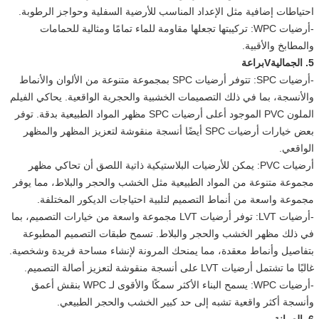
احتياطات إضافية مثل الإعداد المناسب للأرضية السفلية وحواجز الرطوبة.
-أرضيات WPC: تركيبتها تجعلها مقاومة للماء تمامًا ومثالية للحمامات
والمطابخ والأقبية.
5. الجمالية
V
براعة
-أرضيات SPC: تتوفر أرضيات SPC بمجموعة متنوعة من الألوان والأنماط
والأنسجة، بما في ذلك التصميمات الخشبية والحجرية الواقعية. يحاكي الفيلم
الملون PVC الموجود أعلى أرضيات SPC مظهر المواد الطبيعية بدقة. توفر
بعض خيارات أرضيات SPC أيضًا أنسجة منقوشة لتعزيز المظهر والمظهر
الواقعي.
أرضيات PVC: يمكن للأرضيات البلاستيكية ذاتية اللصق أن تحاكي مظهر
مجموعة متنوعة من المواد الطبيعية مثل الخشب والحجر والبلاط، مما يوفر
مجموعة واسعة من أنماط التصميم لتلبية احتياجات الديكور المختلفة.
-أرضيات LVT: توفر أرضيات LVT مجموعة واسعة من خيارات التصميم، بما
في ذلك مظهر الخشب والحجر والبلاط. تسمح طبقات التصميم المطبوعة
بتفاصيل وأنماط معقدة، مما يمنحك المرونة لإنشاء مساحة فريدة وشخصية.
غالبًا ما تشتمل أرضيات LVT على أنسجة منقوشة لتعزيز أصالة التصميم.
-أرضيات WPC: يسمح البناء الأكثر سمكًا والأقوى لـ WPC بنقش أعمق
وأنسجة أكثر واقعية تشبه إلى حد كبير الخشب والحجر الطبيعي.
6. الصيانة