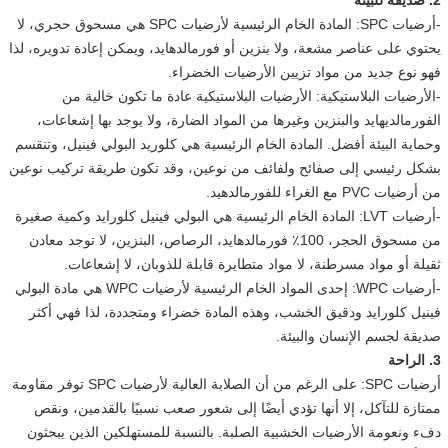
-أرضيات SPC: المادة الخام الرئيسية لأرضيات SPC هي مسحوق حجري، لا
يحتوي على عناصر مشعة، ولا بنزين أو فورمالدهايد، ويمكن إعادة تدويره، لذا
فهو نوع جديد من مواد تزيين الأرضيات الخضراء.
-الأرضيات البلاستيكية: الأرضيات البلاستيكية عادة ما تكون خالية من
الفورمالديهايد والبنزين وغيرها من المواد الضارة، ولا يوجد بها إشعاعات،
وحماية البيئة أفضل. المادة الخام الرئيسية هي كلوريد البولي فينيل، وتنقسم
بشكل رئيسي إلى صفائح ولفائف من نوعين، وقد تكون طريقة تركيب نوعين
من أرضيات PVC مع الغراء للفورمالدهيد.
-أرضيات LVT: المادة الخام الرئيسية هي البولي فينيل كلورايد وكمية صغيرة
من مسحوق الحجر، 100٪ فورمالدهايد، الرصاص، البنزين، لا توجد معادن
ثقيلة أو مواد مسرطنة، لا مواد متطايرة قابلة للذوبان، لا إشعاعات.
-أرضيات WPC: إحدى المواد الخام الرئيسية لأرضيات WPC هي مادة البولي
فينيل كلورايد ودقيق الخشب، وهذه المادة خضراء ومتجددة، لذا فهي أكثر
صديقة لجسم الإنسان والبيئة.
3. الراحة
أرضيات SPC: على الرغم من أن الصلابة العالية لأرضيات SPC توفر مقاومة
ممتازة للتآكل، إلا أنها تؤدي أيضًا إلى شعور صعب نسبيًا بالقدمين، ونقص
دفء ونعومة الأرضيات الخشبية الصلبة. بالنسبة للمستهلكين الذين يبحثون