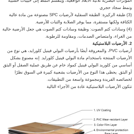
المؤثرات البصرية ثلاثية الأبعاد الواقعية، وينقسم النمط إلى حبيبات خشبية
ونمط سجاد حجري
(3) طبقة الركيزة: الطبقة السفلية لأرضيات SPC مصنوعة من مادة عالية
الكثافة ولكنها مستقرة، مما يوفر الصلابة والثبات للأرضية.
(4) وسادات كتم الصوت: وظيفة وسادات كتم الصوت هي جعل الأرضية خالية
من الغراء، وامتصاص الصدمات، ومقاومة للرطوبة.
2. الأرضيات البلاستيكية
أرضيات PVC، والمعروفة أيضًا بأرضيات البولي فينيل كلورايد، هي نوع من
الأرضيات المنتجة باستخدام مادة البولي فينيل كلورايد. إنه مصنوع بشكل
أساسي من كلوريد البولي فينيل كمواد خام عن طريق عملية الصقل أو البثق
أو البثق. يحظى هذا النوع من الأرضيات بشعبية كبيرة في السوق نظرًا
لخصائصه الفريدة ومجموعة واسعة من التطبيقات.
تتكون الأرضيات البلاستيكية عادة من الأجزاء التالية