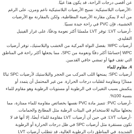
عن أقصى درجات الراحة، قد يكون هذا عيبًا.
-الأرضيات البلاستيكية: نسيج الأرضيات البلاستيكية ناعم ومرن، على الرغم
من أنه لا يمكن مقارنة الأرضية المطاطية، ولكن بالمقارنة مع الأرضيات
الخشبية، فإن PVC في راحة جيدة نسبيًا.
-أرضيات LVT: توفر LVT ملمسًا أكثر نعومة ودفئًا، على غرار الفينيل
التقليدي.
أرضيات WPC: بفضل النواة المركبة من الخشب والبلاستيك، توفر أرضيات
WPC إحساسًا أكثر دفئًا ونعومة من SPC، مما يجعلها أكثر راحة في المناطق
التي تقف فيها أو تمشي حافي القدمين.
4. مقاوم للماء
أرضيات SPC: يمنحها اللب المركب من الحجر والبلاستيك لأرضيات SPC ثباتًا
ممتازًا ومقاومة لتقلبات درجات الحرارة. من غير المحتمل أن يتمدد أو
ينكمش بسبب التغيرات في الرطوبة أو مستويات الرطوبة وهو مقاوم للماء
بنسبة 100%.
-أرضيات PVC: تتميز مادة PVC نفسها بخصائص مقاومة للماء ممتازة، مما
يجعلها مثالية للاستخدام في البيئات الرطبة مثل المطابخ والحمامات.
-أرضيات LVT: في حين أن أرضيات LVT مقاومة للماء أيضًا، إلا أنها قد لا
تكون مستقرة مثل أرضيات SPC في ظل درجات الحرارة أو الرطوبة
الشديدة. في المناطق ذات الرطوبة العالية، قد تتطلب أرضيات LVT