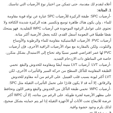
أعلاه لنقدم لك مقدمة، حتى تتمكن من اختيار نوع الأرضيات التي تناسبك.
1. المتانة:
-أرضيات SPC: طبقة الركيزة للأرضيات SPC عبارة عن نواة قوية مقاومة
للماء ، ولن يكون هناك ظاهرة توسع وتكسير. هذه الركيزة شديدة الكثافة ولا
تحتوي على عوامل الرغوة الموجودة في أرضيات WPC التقليدية. فهو يمنحك
نقصًا طفيفًا في النعومة أسفل القدم، لكنه يجعل الأرضية أكثر متانة.
أرضيات PVC: الأرضيات البلاستيكية مقاومة للماء والرطوبة والأوساخ
والتلوث، ولكن بالمقارنة مع مواد الأرضيات الراقية الأخرى، فإن أرضيات
PVC لها عمر افتراضي قصير نسبيًا وقد تحتاج إلى الاستبدال بشكل متكرر،
خاصة في المناطق ذات الازدحام الشديد.
-أرضيات LVT: أرضيات LVT متينة أيضًا ومقاومة للخدوش والبقع. تحمي
الطبقة المقاومة للتآكل السطح من حركة السير والتأثيرات الأخرى، لكن
LVT أكثر ليونة بسبب قلب الفينيل. على الرغم من أنه مقاوم للخدوش
والرقائق، إلا أنه قد لا يكون قادرًا على تحمل التأثيرات الثقيلة مثل SPC.
-أرضيات WPC: تحمي طبقة التآكل من الخدوش والبقع وتغير اللون وتحافظ
على مظهر الأرضية لفترة طويلة. على الرغم من متانته، إلا أن WPC أكثر
عرضة للانبعاج تحت الأثاث أو الأجهزة الثقيلة إذا لم يتم حمايته بشكل صحيح،
لذلك يلزم وجود حشوة واقية.
2. صديقة للبيئة