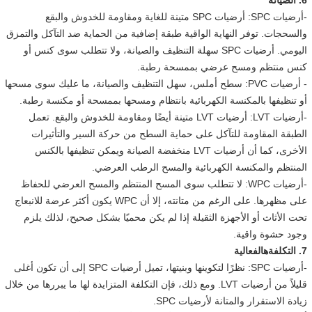
-أرضيات SPC: أرضيات SPC متينة للغاية ومقاومة للخدوش والبقع
والسحجات. توفر النهاية الواقية طبقة إضافية من الحماية ضد التآكل والتمزق
اليومي. أرضيات SPC سهلة التنظيف والصيانة، ولا تتطلب سوى كنس أو
كنس منتظم ومسح عرضي بممسحة رطبة.
- أرضيات PVC: سطح أملس، سهل التنظيف والصيانة، ما عليك سوى مسحها
أو تنظيفها بالمكنسة الكهربائية بانتظام ومسحها بممسحة أو مكنسة رطبة.
-أرضيات LVT: أرضيات LVT متينة أيضًا ومقاومة للخدوش والبقع. تعمل
الطبقة المقاومة للتآكل على حماية السطح من حركة السير والتأثيرات
الأخرى، كما أن أرضيات LVT منخفضة الصيانة ويمكن تنظيفها بالكنس
المنتظم والمكنسة الكهربائية والمسح الرطب العرضي.
-أرضيات WPC: لا تتطلب سوى المسح المنتظم والمسح العرضي للحفاظ
على مظهرها. على الرغم من متانته، إلا أن WPC يكون أكثر عرضة للانبعاج
تحت الأثاث أو الأجهزة الثقيلة إذا لم يكن محميًا بشكل صحيح، لذلك يلزم
وجود حشوة واقية.
7. التكلفة
ه
الفعالية
-أرضيات SPC: نظرًا لتكوينها وبنيتها، تميل أرضيات SPC إلى أن تكون أغلى
قليلاً من أرضيات LVT. ومع ذلك، فإن التكلفة المتزايدة لها ما يبررها من خلال
زيادة الاستقرار والمتانة لأرضيات SPC.