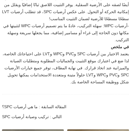
أيضًا لصقه على الأرضية السفلية. يوفر التثبيت اللاصق ثباتًا إضافيًا ويقلل من
إمكانية الحركة أو التحول. على عكس أرضيات SPC، قد تتطلب أرضيات LVT
سطحًا مسطحًا للأرضية لضمان التثبيت المناسب!
-أرضيات WPC: سهلة التركيب، عادةً ما يتم تصميم أرضيات WPC لتثبيتها في
مكانها دون الحاجة إلى غراء أو مسامير إضافية، مما يجعلها سريعة وسهلة
التركيب.
في ملخص
يعتمد الاختيار بين أرضيات SPC وPVC وWPC وLVT على احتياجاتك الخاصة،
لذا ضع في اعتبارك موقع التثبيت والجماليات المطلوبة ومتطلبات الصيانة
والميزانية عند اتخاذ قرارك. في نهاية المطاف، توفر جميع خيارات الأرضيات
SPC وPVC وWPC وLVT حلولاً متينة ومتعددة الاستخدامات يمكنها تحويل
شكل ووظيفة المساحة الخاصة بك.
المقالة السابقة : ما هي أرضيات SPC؟
التالي : تركيب وصيانة أرضيات SPC