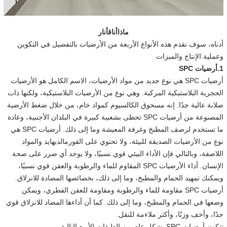
ماذا
أنا
ق
أنا
ر
أدناه، سوف نقدم هذه الأنواع الأربعة من الأرضيات بالتفصيل في التكوين
وعملية الإنتاج والميزات
1.أرضيات SPC
أرضيات SPC هي نوع جديد من مواد الأرضيات، الاسم الكامل هو الأرضيات
الحجرية البلاستيكية المركبة. وهي نوع من الأرضيات البلاستيكية، ولكنها ذات
صلابة عالية جدًا. إنه مسحوق الكالسيوم كمواد خام، من خلال ضغط الأرضية
المصنوعة من أرضيات SPC تحظى بشعبية كبيرة في البلدان الأجنبية، وعادة
ما تستخدم لرصف المطبخ وغرفة المعيشة وما إلى ذلك. أرضيات SPC هي
نوع من الأرضيات الصديقة للبيئة، ولا تحتوي على الفورمالديهايد والمواد
اللاصقة، وبالتالي فإن الأداء البيئي قوي نسبيًا، ولا يوجد أي ضرر على صحة
الإنسان. أداء الأرضيات SPC المقاوم للماء والرطوبة والعفن قوي نسبيًا،
ويمكنك تمهيد الحمام والمطبخ، وما إلى ذلك، بخصائصها المضادة للانزلاق.
أرضيات SPC مقاومة للماء والرطوبة ومقاومة للعفن الفطري، ويمكن
وضعها في الحمام والمطبخ، وما إلى ذلك. كما أن أداءها المضاد للانزلاق قوي
جدًا، وأخف وزنًا، وأكثر ملاءمة للنقل.
تتكون أرضيات SPC بشكل عام من الطبقات الأربع التالية