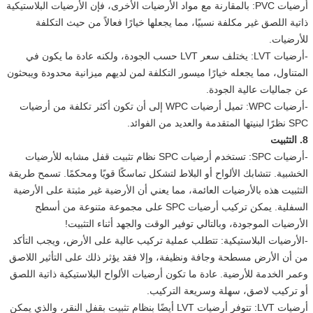
أرضيات PVC: بالمقارنة مع مواد الأرضيات الأخرى، فإن الأرضيات البلاستيكية
ذاتية اللصق غير مكلفة نسبيًا، مما يجعلها خيارًا فعالاً من حيث التكلفة
للأرضيات.
-أرضيات LVT: يختلف سعر LVT حسب الجودة، ولكنه عادة ما يكون في
المتناول، مما يجعله خيارًا ميسور التكلفة لمن لديهم ميزانية محدودة ويبحثون
عن جماليات عالية الجودة.
-أرضيات WPC: تميل أرضيات WPC إلى أن تكون أكثر تكلفة من أرضيات
SPC نظرًا لبنيتها المتقدمة والعديد من الفوائد.
8. التثبيت
-أرضيات SPC: تستخدم أرضيات SPC نظام تثبيت قفل مشابه للأرضيات
الخشبية. تتشابك الألواح أو البلاط لتشكل تماسكًا قويًا ومحكمًا. تسمح طريقة
التثبيت هذه بالأرضيات العائمة، مما يعني أن الأرضية غير مثبتة على الأرضية
السفلية. يمكن تركيب أرضيات SPC على مجموعة متنوعة من أسطح
الأرضيات الموجودة، وبالتالي توفير الوقت والجهد أثناء التثبيت!
-الأرضيات البلاستيكية: تتطلب عملية تركيب عالية على الأرض، ويجب التأكد
من أن الأرض مسطحة وجافة ونظيفة، وإلا فقد يؤثر ذلك على التأثير اللاصق
وعمر الخدمة للأرضية. عادة ما تكون أرضيات الألواح البلاستيكية ذاتية اللصق
أو تركيب لاصق، سهلة وسريعة التركيب.
أرضيات LVT: تتوفر أرضيات LVT أيضًا بنظام تثبيت بقفل النقر، والذي يمكن