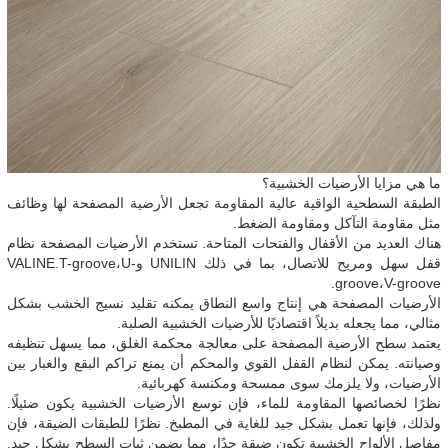
ما هي مزايا الأرضيات الخشبية؟
الطبقة السطحية الواقية عالية المقاومة تجعل الأرضية المصفحة لها وظائف
مثل مقاومة التآكل ومقاومة الضغط.
هناك العديد من الأقفال والفتحات المتاحة. تستخدم الأرضيات المصفحة نظام
قفل سهل ومريح للاتصال، بما في ذلك UNILIN وVALINE.T-groove،U-
groove،V-groove.
الأرضيات المصفحة هي إنتاج واسع النطاق يمكنه تقليد نسيج الخشب بشكل
مثالي، مما يجعله بديلاً اقتصاديًا للأرضيات الخشبية الصلبة.
يعتمد سطح الأرضية المصفحة على معالجة محكمة الغلق، مما يسهل تنظيفه
وصيانته. يمكن لنظام القفل القوي والمحكم أن يمنع تراكم البقع والغبار بين
الأرضيات، ولا يلزمك سوى ممسحة ومكنسة كهربائية.
نظرًا لخصائصها المقاومة للماء، فإن توسع الأرضيات الخشبية يكون ضئيلًا.
ولذلك، فإنها تعمل بشكل جيد للغاية في المطبخ. نظرًا للطبقات الضيقة، فإن
مفاصل الألواح الخشبية تكون ضيقة جدًا، مما يضمن ثبات السطح بشكل جيد.